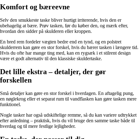
Komfort og bæreevne
Selv den smukkeste taske bliver hurtigt irriterende, hvis den er
ubehagelig at bære. Prøv tasken, før du køber den, og mærk efter,
hvordan den sidder på skulderen eller kroppen.
En bred rem fordeler vægten bedre end en tynd, og en polstret
skulderrem kan gøre en stor forskel, hvis du bærer tasken i længere tid.
Hvis du ofte har mange ting med, kan en rygsæk i et stilrent design
være et godt alternativ til den klassiske skuldertaske.
Det lille ekstra – detaljer, der gør
forskellen
Små detaljer kan gøre en stor forskel i hverdagen. En aftagelig pung,
en nøglekrog eller et separat rum til vandflasken kan gøre tasken mere
funktionel.
Nogle tasker har også udskiftelige remme, så du kan variere udtrykket
efter anledning – praktisk, hvis du vil bruge den samme taske både til
hverdag og til mere festlige lejligheder.