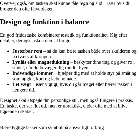
Overvej også, om tasken skal kunne tåle regn og slid – især hvis du
bruger den ofte i hverdagen.
Design og funktion i balance
En god fritidstaske kombinerer æstetik og funktionalitet. Kig efter
detaljer, der gør tasken nem at bruge:
Justerbar rem
– så du kan bære tasken både over skulderen og
på tværs af kroppen.
Lynlås eller magnetlukning
– beskytter dine ting og giver ro i
sindet, når du bevæger dig rundt i byen.
Indvendige lommer
– hjælper dig med at holde styr på småting
som nøgler, kort og læbepomade.
Let vægt
– især vigtigt, hvis du går meget eller bærer tasken i
længere tid.
Designet skal afspejle din personlige stil, men også fungere i praksis.
En taske, der ser flot ud, men er upraktisk, ender ofte med at blive
liggende i skabet.
Bæredygtige tasker som symbol på ansvarligt forbrug