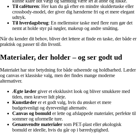
kunne klare lidt vægt og samtidig være let at åbne og lukke.
Til caféturen
: Her kan du gå efter en mindre skuldertaske eller
crossbody-model, der giver dig hænderne fri og et mere elegant
udtryk.
Til hverdagsbrug
: En mellemstor taske med flere rum gør det
nemt at holde styr på nøgler, makeup og andre småting.
Når du kender dit behov, bliver det lettere at finde en taske, der både er
praktisk og passer til din livsstil.
Materialer, der holder – og ser godt ud
Materialet har stor betydning for både udseende og holdbarhed. Læder
og canvas er klassiske valg, men der findes mange moderne
alternativer.
Ægte læder
giver et eksklusivt look og bliver smukkere med
tiden, men kræver lidt pleje.
Kunstlæder
er et godt valg, hvis du ønsker et mere
budgetvenligt og dyrevenligt alternativ.
Canvas og bomuld
er lette og afslappede materialer, perfekte til
sommer og uformelle ture.
Genanvendte materialer
som PET-plast eller økologisk
bomuld er ideelle, hvis du går op i bæredygtighed.