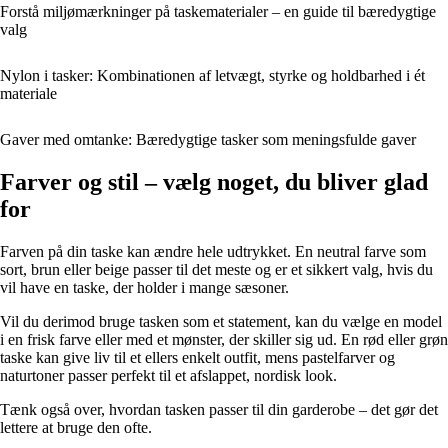
Forstå miljømærkninger på taskematerialer – en guide til bæredygtige
valg
Nylon i tasker: Kombinationen af letvægt, styrke og holdbarhed i ét
materiale
Gaver med omtanke: Bæredygtige tasker som meningsfulde gaver
Farver og stil – vælg noget, du bliver glad
for
Farven på din taske kan ændre hele udtrykket. En neutral farve som
sort, brun eller beige passer til det meste og er et sikkert valg, hvis du
vil have en taske, der holder i mange sæsoner.
Vil du derimod bruge tasken som et statement, kan du vælge en model
i en frisk farve eller med et mønster, der skiller sig ud. En rød eller grøn
taske kan give liv til et ellers enkelt outfit, mens pastelfarver og
naturtoner passer perfekt til et afslappet, nordisk look.
Tænk også over, hvordan tasken passer til din garderobe – det gør det
lettere at bruge den ofte.