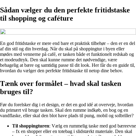
Sådan vælger du den perfekte fritidstaske
til shopping og caféture
En god fritidstaske er mere end bare et praktisk tilbehør – den er en del
af din stil og din hverdag. Når du skal på shoppingtur i byen eller
mødes med vennerne på café, er tasken både et funktionelt redskab og
et modeudtryk. Den skal kunne rumme det nødvendige, være
behagelig at bære og samtidig passe til dit look. Her får du en guide til,
hvordan du vælger den perfekte fritidstaske til netop dine behov.
Tænk over formålet – hvad skal tasken
bruges til?
Før du forelsker dig i et design, er det en god idé at overveje, hvordan
du primært vil bruge tasken. Skal den rumme indkøb, en bog og en
vandflaske, eller skal den blot have plads til pung, mobil og solbriller?
Til shoppingturen
: Vælg en rummelig taske med god bæreevne
– fx en shopper eller en totebag i slidstærkt materiale. Den skal