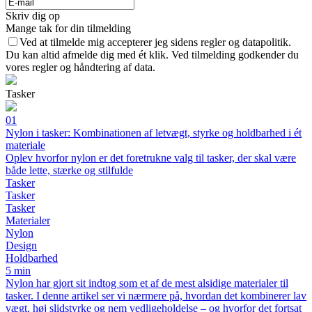
Skriv dig op
Mange tak for din tilmelding
Ved at tilmelde mig accepterer jeg sidens regler og datapolitik.
Du kan altid afmelde dig med ét klik. Ved tilmelding godkender du
vores regler og håndtering af data.
Tasker
01
Nylon i tasker: Kombinationen af letvægt, styrke og holdbarhed i ét
materiale
Oplev hvorfor nylon er det foretrukne valg til tasker, der skal være
både lette, stærke og stilfulde
Tasker
Tasker
Tasker
Materialer
Nylon
Design
Holdbarhed
5 min
Nylon har gjort sit indtog som et af de mest alsidige materialer til
tasker. I denne artikel ser vi nærmere på, hvordan det kombinerer lav
vægt, høj slidstyrke og nem vedligeholdelse – og hvorfor det fortsat