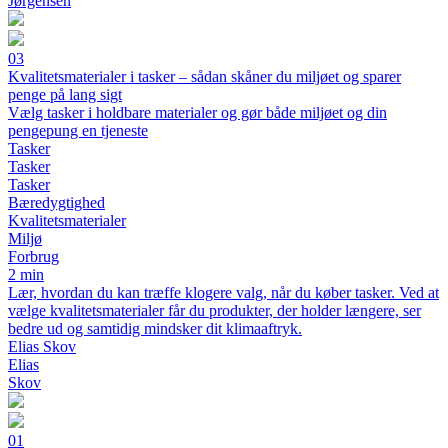
Jørgensen
03
Kvalitetsmaterialer i tasker – sådan skåner du miljøet og sparer
penge på lang sigt
Vælg tasker i holdbare materialer og gør både miljøet og din
pengepung en tjeneste
Tasker
Tasker
Tasker
Bæredygtighed
Kvalitetsmaterialer
Miljø
Forbrug
2 min
Lær, hvordan du kan træffe klogere valg, når du køber tasker. Ved at
vælge kvalitetsmaterialer får du produkter, der holder længere, ser
bedre ud og samtidig mindsker dit klimaaftryk.
Elias Skov
Elias
Skov
01