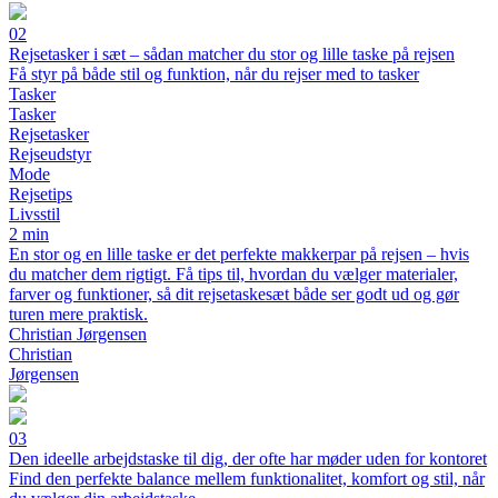
02
Rejsetasker i sæt – sådan matcher du stor og lille taske på rejsen
Få styr på både stil og funktion, når du rejser med to tasker
Tasker
Tasker
Rejsetasker
Rejseudstyr
Mode
Rejsetips
Livsstil
2 min
En stor og en lille taske er det perfekte makkerpar på rejsen – hvis
du matcher dem rigtigt. Få tips til, hvordan du vælger materialer,
farver og funktioner, så dit rejsetaskesæt både ser godt ud og gør
turen mere praktisk.
Christian Jørgensen
Christian
Jørgensen
03
Den ideelle arbejdstaske til dig, der ofte har møder uden for kontoret
Find den perfekte balance mellem funktionalitet, komfort og stil, når