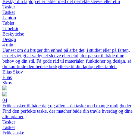
Beskyt din laptop eller tablet med det perfekte sleeve eller etui
Tasker
Tasker
Laptop
Tablet
Tilbehør
Beskyttelse
Design
4 min
Uanset om du bruger din enhed på arbejdet, i studiet eller på farten,
er det vigtigt at vælge et sleeve eller etui, der passer til både dine
behov og din stil. Få gode råd til materialer, funktioner og design, så
du kan finde den bedste beskyttelse til din laptop eller tablet.
Elias Skov
Elias
Skov
04
Fritidstasker til både dag og aften – én taske med mange muligheder
Find den perfekte taske, der matcher både din travle hverdag og dine
aftenplaner
Tasker
Tasker
Fritidstaske