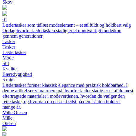
Skov
01
Lædertasker som tidløst modeelement – et stilfuldt og holdbart valg
Opdag hvorfor lædertasken stadig er et uundværligt modeikon
gennem generationer
Tasker
Tasker
Lædertasker
Mode
Stil
Kvalitet
Bæredygtighed
5 min
Lædertasker forener klassisk elegance med praktisk holdbarhed. I
denne artikel ser vi nærmere på, hvorfor læder stadig er et af de mest
eftertragtede materialer i modeverdenen, hvordan du vælger den
rette taske, og hvordan du passer bedst på den, så den holder i
mange år.
Mille Olesen
Mille
Olesen