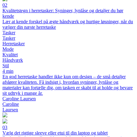
02
Kvalitetstegn i herretasker: Syninger, lynlåse og detaljer du bør
kende
Lær at kende forskel på ægte håndværk og hurtige løsninger, når du
vælger din næste herretaske
Tasker
Tasker
Herretasker
Mode
Kvalitet
Håndværk
Stil
4 min
En god herretaske handler ikke kun om design – de små detaljer
afslører kvaliteten. Få indsigt i, hvordan syninger, lynlåse og
materialer kan fortælle dig, om tasken er skabt til at holde og bevare
sit udtryk i mange år.
Caroline Laursen
Caroline
Laursen
03
Vælg det rigtige sleeve eller etui til din laptop og tablet