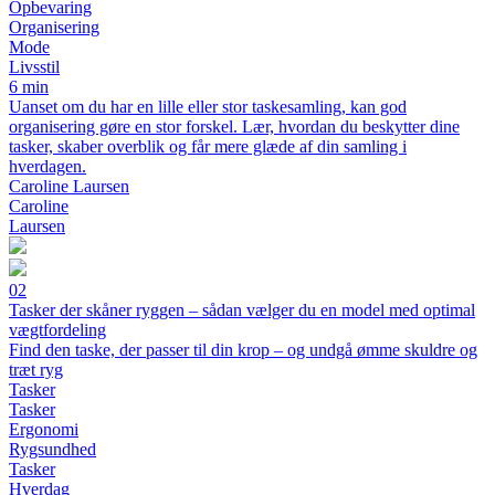
Opbevaring
Organisering
Mode
Livsstil
6 min
Uanset om du har en lille eller stor taskesamling, kan god
organisering gøre en stor forskel. Lær, hvordan du beskytter dine
tasker, skaber overblik og får mere glæde af din samling i
hverdagen.
Caroline Laursen
Caroline
Laursen
02
Tasker der skåner ryggen – sådan vælger du en model med optimal
vægtfordeling
Find den taske, der passer til din krop – og undgå ømme skuldre og
træt ryg
Tasker
Tasker
Ergonomi
Rygsundhed
Tasker
Hverdag