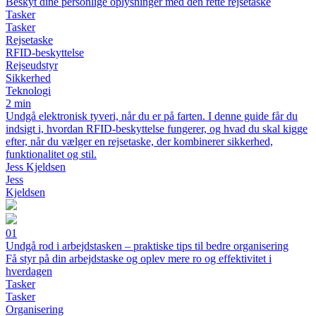
Beskyt dine personlige oplysninger med den rette rejsetaske
Tasker
Tasker
Rejsetaske
RFID-beskyttelse
Rejseudstyr
Sikkerhed
Teknologi
2 min
Undgå elektronisk tyveri, når du er på farten. I denne guide får du
indsigt i, hvordan RFID-beskyttelse fungerer, og hvad du skal kigge
efter, når du vælger en rejsetaske, der kombinerer sikkerhed,
funktionalitet og stil.
Jess Kjeldsen
Jess
Kjeldsen
01
Undgå rod i arbejdstasken – praktiske tips til bedre organisering
Få styr på din arbejdstaske og oplev mere ro og effektivitet i
hverdagen
Tasker
Tasker
Organisering