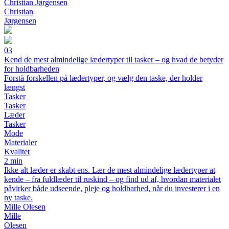
Christian Jørgensen
Christian
Jørgensen
03
Kend de mest almindelige lædertyper til tasker – og hvad de betyder
for holdbarheden
Forstå forskellen på lædertyper, og vælg den taske, der holder
længst
Tasker
Tasker
Læder
Tasker
Mode
Materialer
Kvalitet
2 min
Ikke alt læder er skabt ens. Lær de mest almindelige lædertyper at
kende – fra fuldlæder til ruskind – og find ud af, hvordan materialet
påvirker både udseende, pleje og holdbarhed, når du investerer i en
ny taske.
Mille Olesen
Mille
Olesen