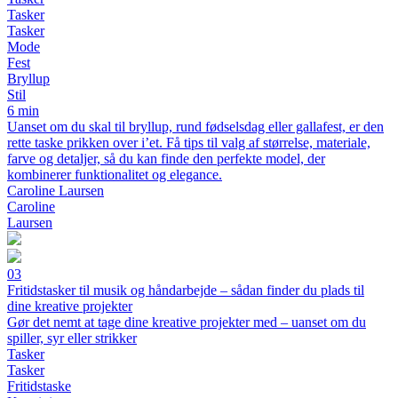
Tasker
Tasker
Mode
Fest
Bryllup
Stil
6 min
Uanset om du skal til bryllup, rund fødselsdag eller gallafest, er den
rette taske prikken over i’et. Få tips til valg af størrelse, materiale,
farve og detaljer, så du kan finde den perfekte model, der
kombinerer funktionalitet og elegance.
Caroline Laursen
Caroline
Laursen
03
Fritidstasker til musik og håndarbejde – sådan finder du plads til
dine kreative projekter
Gør det nemt at tage dine kreative projekter med – uanset om du
spiller, syr eller strikker
Tasker
Tasker
Fritidstaske