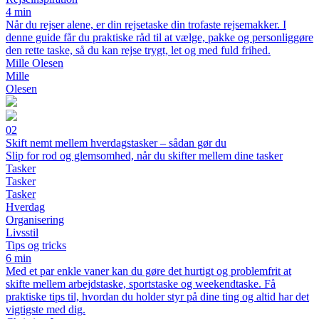
4 min
Når du rejser alene, er din rejsetaske din trofaste rejsemakker. I
denne guide får du praktiske råd til at vælge, pakke og personliggøre
den rette taske, så du kan rejse trygt, let og med fuld frihed.
Mille Olesen
Mille
Olesen
02
Skift nemt mellem hverdagstasker – sådan gør du
Slip for rod og glemsomhed, når du skifter mellem dine tasker
Tasker
Tasker
Tasker
Hverdag
Organisering
Livsstil
Tips og tricks
6 min
Med et par enkle vaner kan du gøre det hurtigt og problemfrit at
skifte mellem arbejdstaske, sportstaske og weekendtaske. Få
praktiske tips til, hvordan du holder styr på dine ting og altid har det
vigtigste med dig.