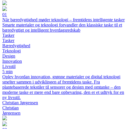
01
Når bæredygtighed møder teknologi – fremtidens intelligente tasker
Smarte materialer og teknologi forvandler den klassiske taske til et
bæredygtigt og intelligent hverdagsredskab
Tasker
Tasker
Bæredygtighed
Teknologi
Design
Innovation
Livsstil
5 min
Oplev hvordan innovation, grønne materialer og digital teknologi
smelter sammen i udviklingen af fremtidens taske. Fra
plantebaserede tekstiler til sensorer og design med omtanke – den
moderne taske er mere end bare opbevaring, den er et udtryk for en
ny livsstil.
Christian Jørgensen
Christian
Jørgensen