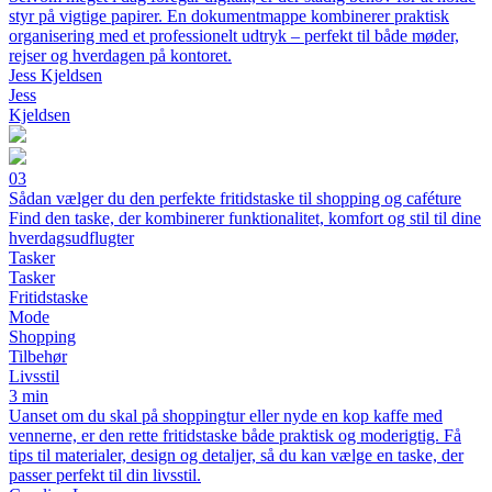
styr på vigtige papirer. En dokumentmappe kombinerer praktisk
organisering med et professionelt udtryk – perfekt til både møder,
rejser og hverdagen på kontoret.
Jess Kjeldsen
Jess
Kjeldsen
03
Sådan vælger du den perfekte fritidstaske til shopping og caféture
Find den taske, der kombinerer funktionalitet, komfort og stil til dine
hverdagsudflugter
Tasker
Tasker
Fritidstaske
Mode
Shopping
Tilbehør
Livsstil
3 min
Uanset om du skal på shoppingtur eller nyde en kop kaffe med
vennerne, er den rette fritidstaske både praktisk og moderigtig. Få
tips til materialer, design og detaljer, så du kan vælge en taske, der
passer perfekt til din livsstil.