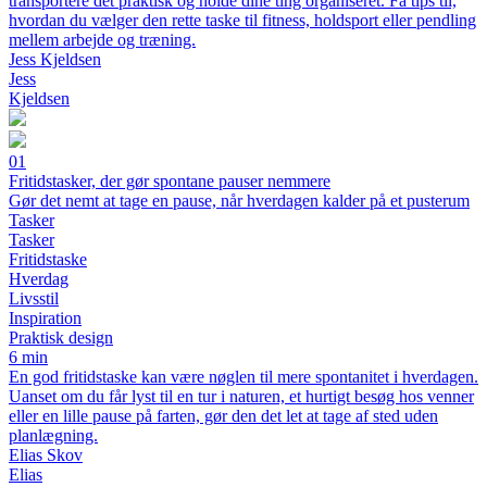
transportere det praktisk og holde dine ting organiseret. Få tips til,
hvordan du vælger den rette taske til fitness, holdsport eller pendling
mellem arbejde og træning.
Jess Kjeldsen
Jess
Kjeldsen
01
Fritidstasker, der gør spontane pauser nemmere
Gør det nemt at tage en pause, når hverdagen kalder på et pusterum
Tasker
Tasker
Fritidstaske
Hverdag
Livsstil
Inspiration
Praktisk design
6 min
En god fritidstaske kan være nøglen til mere spontanitet i hverdagen.
Uanset om du får lyst til en tur i naturen, et hurtigt besøg hos venner
eller en lille pause på farten, gør den det let at tage af sted uden
planlægning.
Elias Skov
Elias