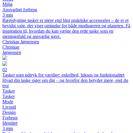
Miljø
Ansvarligt forbrug
3 min
Bæredygtige tasker er mere end blot praktiske accessories – de er et
bevidst valg, der viser omtanke for både modtageren og planeten. Få
inspiration til, hvordan du kan vælge den rette taske som en
meningsfuld og ansvarlig gave.
Christian Jørgensen
Christian
Jørgensen
02
Tasker som udtryk for værdier: enkelhed, luksus og funktionalitet
Hvad din taske siger om dig – og hvorfor den betyder mere, end du
tror
Tasker
Tasker
Mode
Livsstil
Design
Forbrug
Identitet
3 min