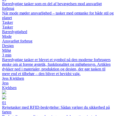
Bæredygtige tasker som en del af bevægelsen mod ansvarligt
forbrug
Når mode møder ansvarlighed – tasker med omtanke for både stil og
planet
Tasker
Tasker
Bæredygtighed
Mode
Ansvarligt forbrug
Design
Miljø
3 min
Bæredygtige tasker er blevet et symbol på den moderne forbrugers
ønske om at forene æstetik, funktionalitet og miljøhensyn. Artiklen
dykker ned i materialer, produktion og design, der gør tasken til
mere end et tilbehør – den bliver et bevidst valg.
Jess Kjeldsen
Jess
Kjeldsen
01
Rejsetasker med RFID-beskyttelse: Sådan vælger du sikkerhed på
farten