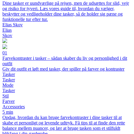
Dine tasker er uundværlige på rejsen, men de udsættes for slid, vejr
og risiko for tyveri. Læs vores guide til, hvordan du vælger,
beskytter og vedligeholder dine tasker, så de holder sig pæne og
funktionelle tur efter tur.
Elias Skov
Elias
Skov
01
Farvekontraster i tasker – sådan skaber du liv og personlighed i dit
outfit
Giv dit outfit et løft med tasker, der spiller på farver og kontraster
Tasker
Tasker
Mode
Tasker
Stil
Farver
Accessories
5 min
Opdag, hvordan du kan bruge farvekontraster i dine tasker til at
skabe et personligt og levende udtryk. Få tips til at finde den rette
balance mellem nuancer, og lær at bruge tasken som et stilfuldt
blikfang i din garderobe.