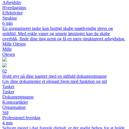
Arbejdsliv
Hverdagstips
Effektivitet
Struktur
6 min
En uorganiseret taske kan hurtigt skabe unødvendig stress og
spildtid. Med enkle vaner og smarte løsninger kan du skabe
overblik, finde dine ting nemt og få en mere struktureret arbejdsdag.
Mille Olesen
Mille
Olesen
02
Hold styr på dine papirer med en stilfuld dokumentmappe
Giv dine dokumenter et elegant hjem med funktion og stil
Tasker
Tasker
Dokumentmappe
Kontorartikler
Organisation
Stil
Professionel hverdag
4 min
Selvom meget i dag foregår digitalt, er der stadig behov for at holde