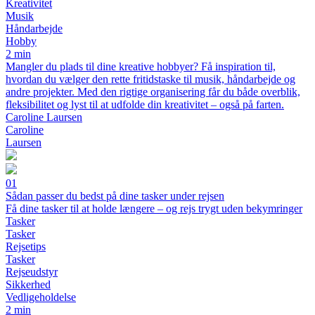
Kreativitet
Musik
Håndarbejde
Hobby
2 min
Mangler du plads til dine kreative hobbyer? Få inspiration til,
hvordan du vælger den rette fritidstaske til musik, håndarbejde og
andre projekter. Med den rigtige organisering får du både overblik,
fleksibilitet og lyst til at udfolde din kreativitet – også på farten.
Caroline Laursen
Caroline
Laursen
01
Sådan passer du bedst på dine tasker under rejsen
Få dine tasker til at holde længere – og rejs trygt uden bekymringer
Tasker
Tasker
Rejsetips
Tasker
Rejseudstyr
Sikkerhed
Vedligeholdelse
2 min