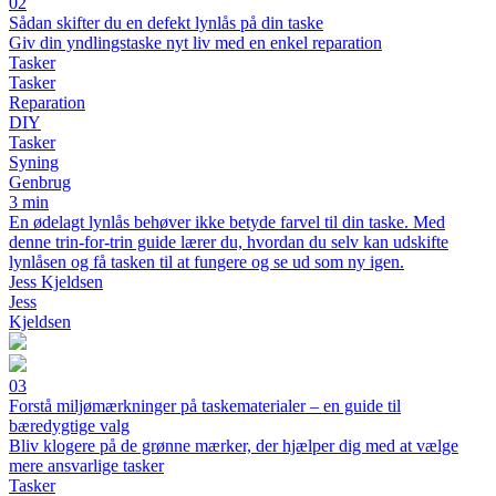
02
Sådan skifter du en defekt lynlås på din taske
Giv din yndlingstaske nyt liv med en enkel reparation
Tasker
Tasker
Reparation
DIY
Tasker
Syning
Genbrug
3 min
En ødelagt lynlås behøver ikke betyde farvel til din taske. Med
denne trin-for-trin guide lærer du, hvordan du selv kan udskifte
lynlåsen og få tasken til at fungere og se ud som ny igen.
Jess Kjeldsen
Jess
Kjeldsen
03
Forstå miljømærkninger på taskematerialer – en guide til
bæredygtige valg
Bliv klogere på de grønne mærker, der hjælper dig med at vælge
mere ansvarlige tasker
Tasker