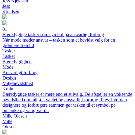
Jess Kjeldsen
Jess
Kjeldsen
01
Bæredygtige tasker som symbol på ansvarligt forbrug
Når mode møder ansvar – tasken som et bevidst valg for en
grønnere fremtid
Tasker
Tasker
Bæredygtighed
Mode
Ansvarligt forbrug
Design
Miljøbevidsthed
3 min
Bæredygtige tasker er mere end et stilvalg. De afspejler en voksende
bevidsthed om miljø, kvalitet og ansvarligt forbrug. Læs, hvordan
designere og forbrugere sammen gør tasken til et symbol på
omtanke og varig værdi.
Mille Olesen
Mille
Olesen