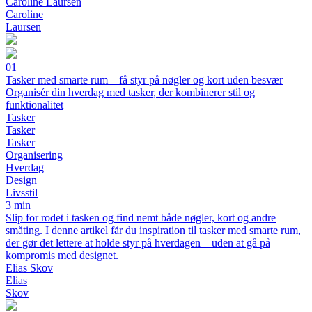
Caroline Laursen
Caroline
Laursen
01
Tasker med smarte rum – få styr på nøgler og kort uden besvær
Organisér din hverdag med tasker, der kombinerer stil og
funktionalitet
Tasker
Tasker
Tasker
Organisering
Hverdag
Design
Livsstil
3 min
Slip for rodet i tasken og find nemt både nøgler, kort og andre
småting. I denne artikel får du inspiration til tasker med smarte rum,
der gør det lettere at holde styr på hverdagen – uden at gå på
kompromis med designet.
Elias Skov
Elias
Skov