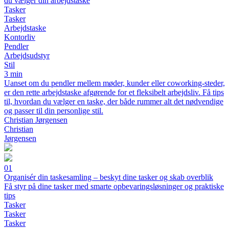
du vælger din arbejdstaske
Tasker
Tasker
Arbejdstaske
Kontorliv
Pendler
Arbejdsudstyr
Stil
3 min
Uanset om du pendler mellem møder, kunder eller coworking-steder,
er den rette arbejdstaske afgørende for et fleksibelt arbejdsliv. Få tips
til, hvordan du vælger en taske, der både rummer alt det nødvendige
og passer til din personlige stil.
Christian Jørgensen
Christian
Jørgensen
01
Organisér din taskesamling – beskyt dine tasker og skab overblik
Få styr på dine tasker med smarte opbevaringsløsninger og praktiske
tips
Tasker
Tasker
Tasker