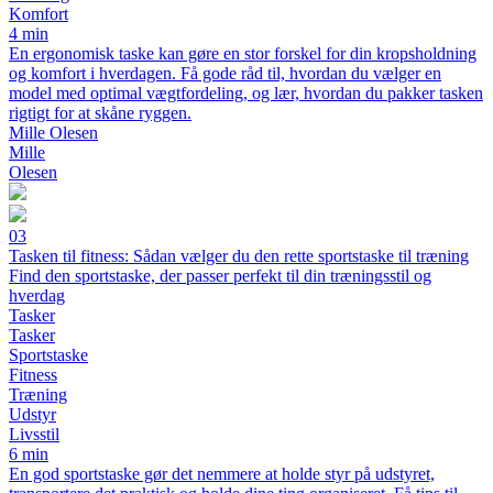
Komfort
4 min
En ergonomisk taske kan gøre en stor forskel for din kropsholdning
og komfort i hverdagen. Få gode råd til, hvordan du vælger en
model med optimal vægtfordeling, og lær, hvordan du pakker tasken
rigtigt for at skåne ryggen.
Mille Olesen
Mille
Olesen
03
Tasken til fitness: Sådan vælger du den rette sportstaske til træning
Find den sportstaske, der passer perfekt til din træningsstil og
hverdag
Tasker
Tasker
Sportstaske
Fitness
Træning
Udstyr
Livsstil
6 min
En god sportstaske gør det nemmere at holde styr på udstyret,