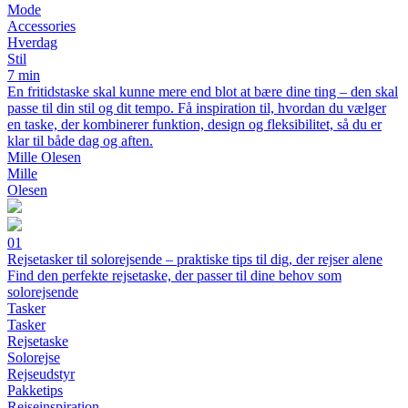
Mode
Accessories
Hverdag
Stil
7 min
En fritidstaske skal kunne mere end blot at bære dine ting – den skal
passe til din stil og dit tempo. Få inspiration til, hvordan du vælger
en taske, der kombinerer funktion, design og fleksibilitet, så du er
klar til både dag og aften.
Mille Olesen
Mille
Olesen
01
Rejsetasker til solorejsende – praktiske tips til dig, der rejser alene
Find den perfekte rejsetaske, der passer til dine behov som
solorejsende
Tasker
Tasker
Rejsetaske
Solorejse
Rejseudstyr
Pakketips
Rejseinspiration