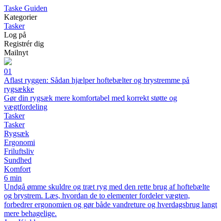
T
aske
G
uiden
Kategorier
Tasker
Log på
Registrér dig
Mailnyt
01
Aflast ryggen: Sådan hjælper hoftebælter og brystremme på
rygsække
Gør din rygsæk mere komfortabel med korrekt støtte og
vægtfordeling
Tasker
Tasker
Rygsæk
Ergonomi
Friluftsliv
Sundhed
Komfort
6 min
Undgå ømme skuldre og træt ryg med den rette brug af hoftebælte
og brystrem. Læs, hvordan de to elementer fordeler vægten,
forbedrer ergonomien og gør både vandreture og hverdagsbrug langt
mere behagelige.