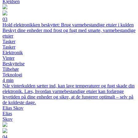
Kjeldsen
03
Hold elektronikken beskyttet: Brug varmebestandige etuier i kulden
Beskyt dine enheder mod frost og fugt med smarte, varmebestandige
etuier
Tasker
Tasker
Elektronik
Vinter
Beskyttelse
Tilbehør
Teknologi
4 min
Når vinterkulden sætter ind, kan lave temperaturer og fugt skade din
elektronik. Læs, hvordan varmebestandige etuier kan forlænge
levetiden på dine enheder og sikre, at de fungerer optimalt – selv på
de koldeste dage.
Elias Skov
Elias
Skov
04