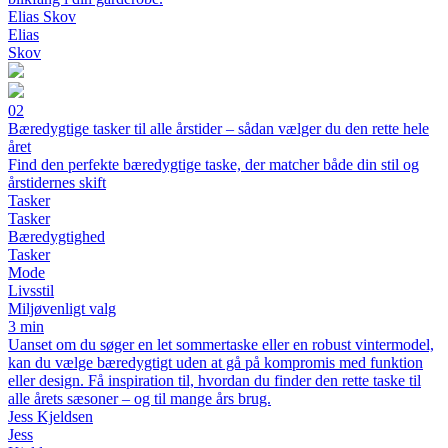
Elias Skov
Elias
Skov
02
Bæredygtige tasker til alle årstider – sådan vælger du den rette hele
året
Find den perfekte bæredygtige taske, der matcher både din stil og
årstidernes skift
Tasker
Tasker
Bæredygtighed
Tasker
Mode
Livsstil
Miljøvenligt valg
3 min
Uanset om du søger en let sommertaske eller en robust vintermodel,
kan du vælge bæredygtigt uden at gå på kompromis med funktion
eller design. Få inspiration til, hvordan du finder den rette taske til
alle årets sæsoner – og til mange års brug.
Jess Kjeldsen
Jess