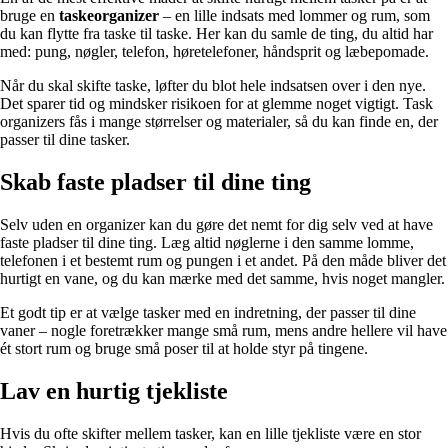
bruge en
taskeorganizer
– en lille indsats med lommer og rum, som
du kan flytte fra taske til taske. Her kan du samle de ting, du altid har
med: pung, nøgler, telefon, høretelefoner, håndsprit og læbepomade.
Når du skal skifte taske, løfter du blot hele indsatsen over i den nye.
Det sparer tid og mindsker risikoen for at glemme noget vigtigt. Task
organizers fås i mange størrelser og materialer, så du kan finde en, der
passer til dine tasker.
Skab faste pladser til dine ting
Selv uden en organizer kan du gøre det nemt for dig selv ved at have
faste pladser til dine ting. Læg altid nøglerne i den samme lomme,
telefonen i et bestemt rum og pungen i et andet. På den måde bliver det
hurtigt en vane, og du kan mærke med det samme, hvis noget mangler.
Et godt tip er at vælge tasker med en indretning, der passer til dine
vaner – nogle foretrækker mange små rum, mens andre hellere vil have
ét stort rum og bruge små poser til at holde styr på tingene.
Lav en hurtig tjekliste
Hvis du ofte skifter mellem tasker, kan en lille tjekliste være en stor