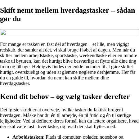
Skift nemt mellem hverdagstasker – sådan
gør du
For mange er tasken en fast del af hverdagen – et lille, men vigtigt
redskab, der samler alt det, vi skal bruge i løbet af dagen. Men når du
skifter mellem arbejdstaske, sportstaske, weekendtaske eller en mindre
taske til byturen, kan det hurtigt blive besværligt at flytte alle dine ting
frem og tilbage. Heldigvis findes der enkle metoder til at gøre skiftet
hurtigt, overskueligt og uden at glemme nøglerne derhjemme. Her får
du en guide til, hvordan du nemt kan skifte mellem dine
hverdagstasker.
Kend dit behov – og vælg tasker derefter
Det første skridt er at overveje, hvilke tasker du faktisk bruger i
hverdagen. Måske har du én til arbejde, én til fritid og én til særlige
lejligheder. Ved at definere deres formål kan du lettere organisere, hvad
der skal være fast i hver taske, og hvad der skal flyttes med.
Arbejdstasken
: Plads til computer, oplader, notesbog og