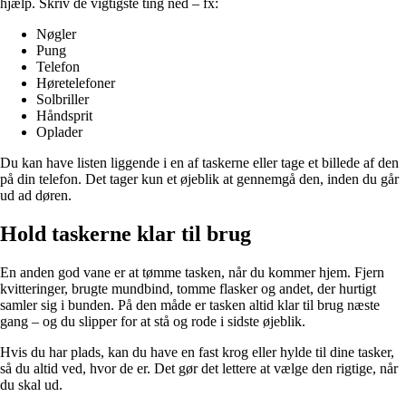
hjælp. Skriv de vigtigste ting ned – fx:
Nøgler
Pung
Telefon
Høretelefoner
Solbriller
Håndsprit
Oplader
Du kan have listen liggende i en af taskerne eller tage et billede af den
på din telefon. Det tager kun et øjeblik at gennemgå den, inden du går
ud ad døren.
Hold taskerne klar til brug
En anden god vane er at tømme tasken, når du kommer hjem. Fjern
kvitteringer, brugte mundbind, tomme flasker og andet, der hurtigt
samler sig i bunden. På den måde er tasken altid klar til brug næste
gang – og du slipper for at stå og rode i sidste øjeblik.
Hvis du har plads, kan du have en fast krog eller hylde til dine tasker,
så du altid ved, hvor de er. Det gør det lettere at vælge den rigtige, når
du skal ud.