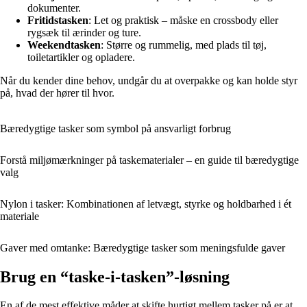
dokumenter.
Fritidstasken
: Let og praktisk – måske en crossbody eller
rygsæk til ærinder og ture.
Weekendtasken
: Større og rummelig, med plads til tøj,
toiletartikler og opladere.
Når du kender dine behov, undgår du at overpakke og kan holde styr
på, hvad der hører til hvor.
Bæredygtige tasker som symbol på ansvarligt forbrug
Forstå miljømærkninger på taskematerialer – en guide til bæredygtige
valg
Nylon i tasker: Kombinationen af letvægt, styrke og holdbarhed i ét
materiale
Gaver med omtanke: Bæredygtige tasker som meningsfulde gaver
Brug en “taske-i-tasken”-løsning
En af de mest effektive måder at skifte hurtigt mellem tasker på er at