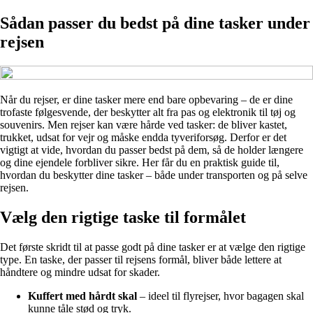
Sådan passer du bedst på dine tasker under
rejsen
Når du rejser, er dine tasker mere end bare opbevaring – de er dine
trofaste følgesvende, der beskytter alt fra pas og elektronik til tøj og
souvenirs. Men rejser kan være hårde ved tasker: de bliver kastet,
trukket, udsat for vejr og måske endda tyveriforsøg. Derfor er det
vigtigt at vide, hvordan du passer bedst på dem, så de holder længere
og dine ejendele forbliver sikre. Her får du en praktisk guide til,
hvordan du beskytter dine tasker – både under transporten og på selve
rejsen.
Vælg den rigtige taske til formålet
Det første skridt til at passe godt på dine tasker er at vælge den rigtige
type. En taske, der passer til rejsens formål, bliver både lettere at
håndtere og mindre udsat for skader.
Kuffert med hårdt skal
– ideel til flyrejser, hvor bagagen skal
kunne tåle stød og tryk.