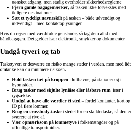
uønsket adgang, men stadig overholder sikkerhedsreglerne.
Fjern gamle bagagemærker
, så tasken ikke forveksles med
tidligere destinationer.
Sæt et tydeligt navneskilt
på tasken – både udvendigt og
indvendigt – med kontaktoplysninger.
Hvis du rejser med værdifulde genstande, så tag dem altid med i
håndbagagen. Det gælder især elektronik, smykker og dokumenter.
Undgå tyveri og tab
Tasketyveri er desværre en risiko mange steder i verden, men med lidt
omtanke kan du minimere risikoen.
Hold tasken tæt på kroppen
i lufthavne, på stationer og i
byområder.
Brug tasker med skjulte lynlåse eller låsbare rum
, især i
rygsække.
Undgå at have alle værdier ét sted
– fordel kontanter, kort og
ID på flere lommer.
Brug en crossbody-taske
i stedet for en skuldertaske, så den er
sværere at rive af.
Vær opmærksom på lommetyve
i folkemængder og på
offentlige transportmidler.