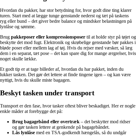
Hvordan du pakker, har stor betydning for, hvor godt dine ting klarer
turen. Start med at lægge tunge genstande nederst og tæt på taskens
ryg eller bund – det giver bedre balance og mindsker belastningen på
lynlåse og sømme.
Brug
pakkeposer eller kompressionsposer
til at holde styr på tøjet og
beskytte det mod fugt. Elektronik og skrøbelige genstande bør pakkes i
bløde poser eller mellem lag af tøj. Hvis du rejser med væsker, så læg
dem i en separat, tæt pose – det kan spare dig for mange ærgrelser, hvis
noget skulle lække.
Et godt tip er at tage billeder af, hvordan du har pakket, inden du
lukker tasken. Det gør det lettere at finde tingene igen – og kan være
nyttigt, hvis du skulle miste bagagen.
Beskyt tasken under transport
Transport er den fase, hvor tasker oftest bliver beskadiget. Her er nogle
enkle måder at forebygge det på:
Brug bagagebånd eller overtræk
– det beskytter mod ridser
og gør tasken lettere at genkende på bagagebåndet.
Lås lynlåse
med en TSA-godkendt hængelås, så du undgår