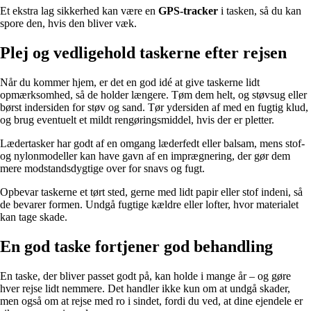
Et ekstra lag sikkerhed kan være en
GPS-tracker
i tasken, så du kan
spore den, hvis den bliver væk.
Plej og vedligehold taskerne efter rejsen
Når du kommer hjem, er det en god idé at give taskerne lidt
opmærksomhed, så de holder længere. Tøm dem helt, og støvsug eller
børst indersiden for støv og sand. Tør ydersiden af med en fugtig klud,
og brug eventuelt et mildt rengøringsmiddel, hvis der er pletter.
Lædertasker har godt af en omgang læderfedt eller balsam, mens stof-
og nylonmodeller kan have gavn af en imprægnering, der gør dem
mere modstandsdygtige over for snavs og fugt.
Opbevar taskerne et tørt sted, gerne med lidt papir eller stof indeni, så
de bevarer formen. Undgå fugtige kældre eller lofter, hvor materialet
kan tage skade.
En god taske fortjener god behandling
En taske, der bliver passet godt på, kan holde i mange år – og gøre
hver rejse lidt nemmere. Det handler ikke kun om at undgå skader,
men også om at rejse med ro i sindet, fordi du ved, at dine ejendele er