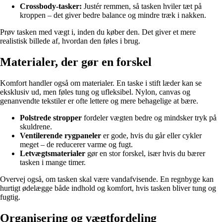
Crossbody-tasker:
Justér remmen, så tasken hviler tæt på
kroppen – det giver bedre balance og mindre træk i nakken.
Prøv tasken med vægt i, inden du køber den. Det giver et mere
realistisk billede af, hvordan den føles i brug.
Materialer, der gør en forskel
Komfort handler også om materialer. En taske i stift læder kan se
eksklusiv ud, men føles tung og ufleksibel. Nylon, canvas og
genanvendte tekstiler er ofte lettere og mere behagelige at bære.
Polstrede stropper
fordeler vægten bedre og mindsker tryk på
skuldrene.
Ventilerende rygpaneler
er gode, hvis du går eller cykler
meget – de reducerer varme og fugt.
Letvægtsmaterialer
gør en stor forskel, især hvis du bærer
tasken i mange timer.
Overvej også, om tasken skal være vandafvisende. En regnbyge kan
hurtigt ødelægge både indhold og komfort, hvis tasken bliver tung og
fugtig.
Organisering og vægtfordeling