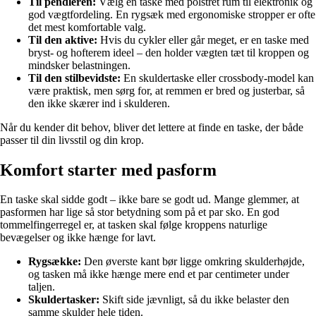
Til pendleren:
Vælg en taske med polstret rum til elektronik og
god vægtfordeling. En rygsæk med ergonomiske stropper er ofte
det mest komfortable valg.
Til den aktive:
Hvis du cykler eller går meget, er en taske med
bryst- og hofterem ideel – den holder vægten tæt til kroppen og
mindsker belastningen.
Til den stilbevidste:
En skuldertaske eller crossbody-model kan
være praktisk, men sørg for, at remmen er bred og justerbar, så
den ikke skærer ind i skulderen.
Når du kender dit behov, bliver det lettere at finde en taske, der både
passer til din livsstil og din krop.
Komfort starter med pasform
En taske skal sidde godt – ikke bare se godt ud. Mange glemmer, at
pasformen har lige så stor betydning som på et par sko. En god
tommelfingerregel er, at tasken skal følge kroppens naturlige
bevægelser og ikke hænge for lavt.
Rygsække:
Den øverste kant bør ligge omkring skulderhøjde,
og tasken må ikke hænge mere end et par centimeter under
taljen.
Skuldertasker:
Skift side jævnligt, så du ikke belaster den
samme skulder hele tiden.