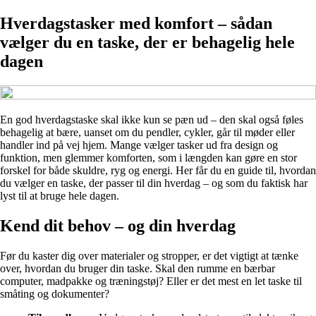
Hverdagstasker med komfort – sådan
vælger du en taske, der er behagelig hele
dagen
En god hverdagstaske skal ikke kun se pæn ud – den skal også føles
behagelig at bære, uanset om du pendler, cykler, går til møder eller
handler ind på vej hjem. Mange vælger tasker ud fra design og
funktion, men glemmer komforten, som i længden kan gøre en stor
forskel for både skuldre, ryg og energi. Her får du en guide til, hvordan
du vælger en taske, der passer til din hverdag – og som du faktisk har
lyst til at bruge hele dagen.
Kend dit behov – og din hverdag
Før du kaster dig over materialer og stropper, er det vigtigt at tænke
over, hvordan du bruger din taske. Skal den rumme en bærbar
computer, madpakke og træningstøj? Eller er det mest en let taske til
småting og dokumenter?