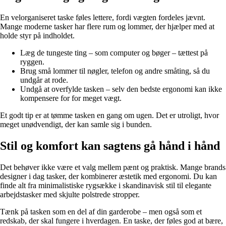
En velorganiseret taske føles lettere, fordi vægten fordeles jævnt.
Mange moderne tasker har flere rum og lommer, der hjælper med at
holde styr på indholdet.
Læg de tungeste ting – som computer og bøger – tættest på
ryggen.
Brug små lommer til nøgler, telefon og andre småting, så du
undgår at rode.
Undgå at overfylde tasken – selv den bedste ergonomi kan ikke
kompensere for for meget vægt.
Et godt tip er at tømme tasken en gang om ugen. Det er utroligt, hvor
meget unødvendigt, der kan samle sig i bunden.
Stil og komfort kan sagtens gå hånd i hånd
Det behøver ikke være et valg mellem pænt og praktisk. Mange brands
designer i dag tasker, der kombinerer æstetik med ergonomi. Du kan
finde alt fra minimalistiske rygsække i skandinavisk stil til elegante
arbejdstasker med skjulte polstrede stropper.
Tænk på tasken som en del af din garderobe – men også som et
redskab, der skal fungere i hverdagen. En taske, der føles god at bære,